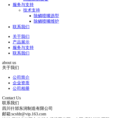
服务与支持
技术支持
除鳞喷嘴选型
除鳞喷嘴维护
联系我们
关于我们
产品展示
服务与支持
联系我们
about us
关于我们
公司简介
企业资质
公司相册
Contact Us
联系我们
四川什邡东润制造有限公司
邮箱:scsfdr@vip.163.com